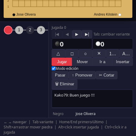
Jugada 0
|◀
◀
▶
▶|
Tab: cambiar variante
0
0
△
✕
□
○
1…
A…
Jugar
Mover
Ir a
Insertar
Modo edición
Pasar
↑ Promover
✂ Cortar
🗑 Eliminar
Negro
Jose Olivera
Blanco
Andres Kilstein
← → navegar | Tab variante | Home/End primero/último |
Resultado
Negro +38.5
Shift+arrastrar mover piedra | Alt+click insertar jugada | Ctrl+click ir a
jugada
Komi
0.5