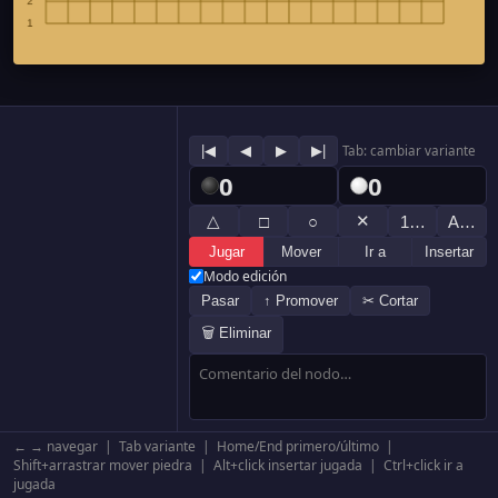
|◀
◀
▶
▶|
Tab: cambiar variante
0
0
△
✕
□
○
1…
A…
Jugar
Mover
Ir a
Insertar
Modo edición
Pasar
↑ Promover
✂ Cortar
🗑 Eliminar
← → navegar | Tab variante | Home/End primero/último |
Shift+arrastrar mover piedra | Alt+click insertar jugada | Ctrl+click ir a
jugada