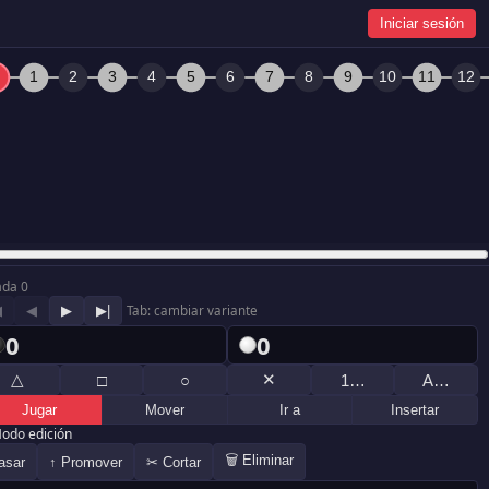
Iniciar sesión
ada 0
◀
◀
▶
▶|
Tab: cambiar variante
0
0
△
✕
□
○
1…
A…
Jugar
Mover
Ir a
Insertar
odo edición
🗑 Eliminar
asar
↑ Promover
✂ Cortar