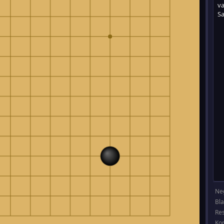
Ne
Bl
Re
Ko