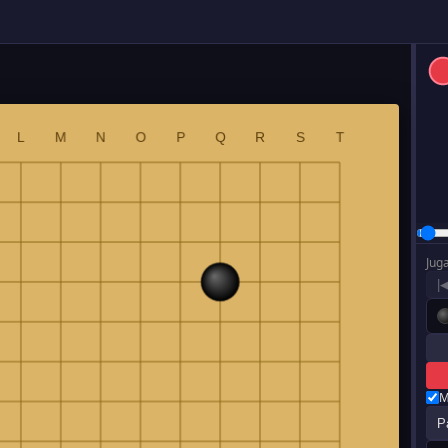
Jug
|
M
P