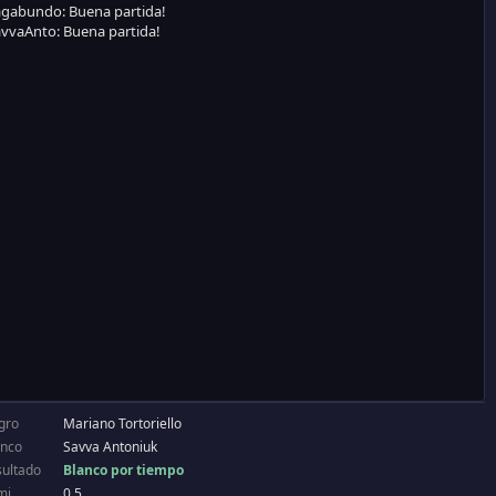
gro
Mariano Tortoriello
anco
Savva Antoniuk
sultado
Blanco por tiempo
mi
0.5