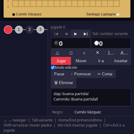
Jugada 0
|◀
◀
▶
▶|
Tab: cambiar variante
0
0
△
✕
□
○
1…
A…
Jugar
Mover
Ir a
Insertar
Modo edición
Pasar
↑ Promover
✂ Cortar
🗑 Eliminar
Negro
Camilo Vázquez
Blanco
Santiago Laplagne
← → navegar | Tab variante | Home/End primero/último |
Resultado
Blanco +1.5
Shift+arrastrar mover piedra | Alt+click insertar jugada | Ctrl+click ir a
jugada
Komi
0.5