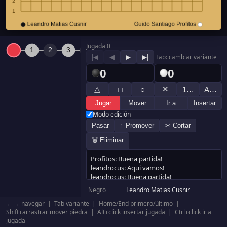
Jugada 0
|◀
◀
▶
▶|
Tab: cambiar variante
0
0
△
✕
□
○
1…
A…
Jugar
Mover
Ir a
Insertar
Modo edición
Pasar
↑ Promover
✂ Cortar
🗑 Eliminar
Negro
Leandro Matias Cusnir
Blanco
Guido Santiago Profitos
← → navegar | Tab variante | Home/End primero/último |
Resultado
Blanco +10.5
Shift+arrastrar mover piedra | Alt+click insertar jugada | Ctrl+click ir a
jugada
Komi
0.5