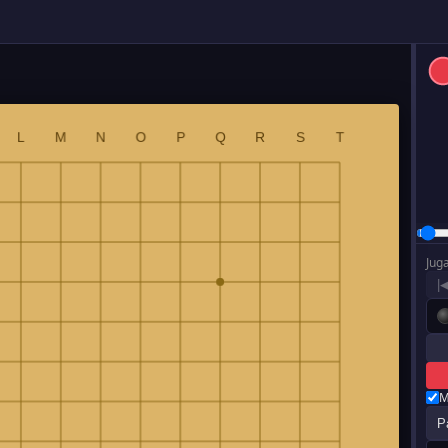
Jug
|
M
P