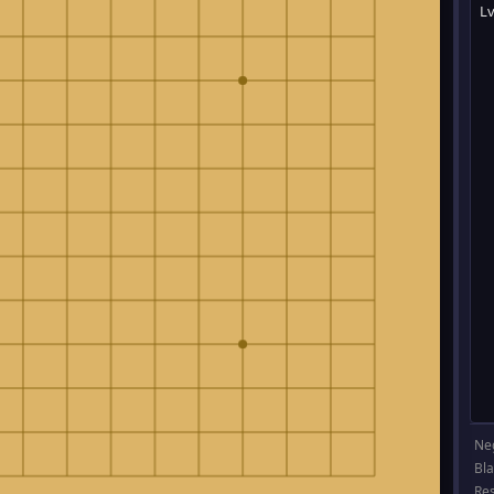
Ne
Bl
Re