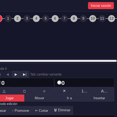
Iniciar sesión
ada 0
◀
◀
▶
▶|
Tab: cambiar variante
0
0
△
✕
□
○
1…
A…
Jugar
Mover
Ir a
Insertar
odo edición
🗑 Eliminar
asar
↑ Promover
✂ Cortar