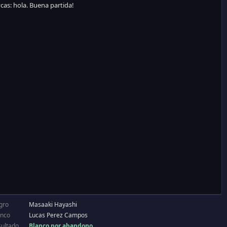
gro
Masaaki Hayashi
anco
Lucas Perez Campos
sultado
Blanco por abandono