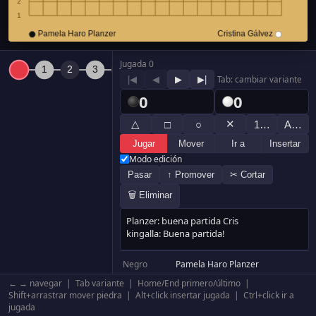
Jugada 0
|◀
◀
▶
▶|
Tab: cambiar variante
0
0
△
✕
□
○
1…
A…
Jugar
Mover
Ir a
Insertar
Modo edición
Pasar
↑ Promover
✂ Cortar
🗑 Eliminar
Negro
Pamela Haro Planzer
Blanco
Cristina Gálvez
← → navegar | Tab variante | Home/End primero/último |
Resultado
Blanco +61.5
Shift+arrastrar mover piedra | Alt+click insertar jugada | Ctrl+click ir a
jugada
Komi
0.5