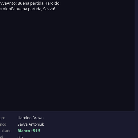
gro
Haroldo Brown
anco
Savva Antoniuk
sultado
Blanco +51.5
mi
0.5