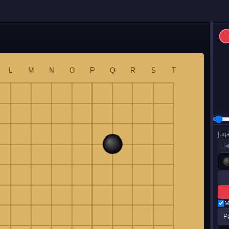
Jug
|
M
P