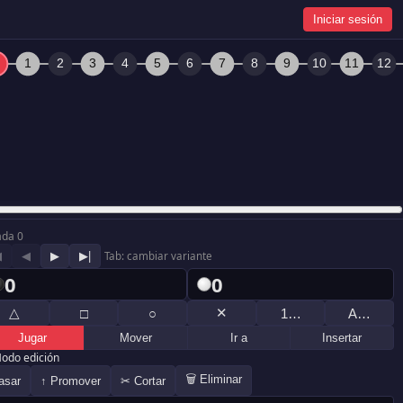
Iniciar sesión
ada 0
◀
◀
▶
▶|
Tab: cambiar variante
0
0
△
✕
□
○
1…
A…
Jugar
Mover
Ir a
Insertar
odo edición
🗑 Eliminar
asar
↑ Promover
✂ Cortar