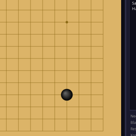
Ne
Bl
Re
Ko