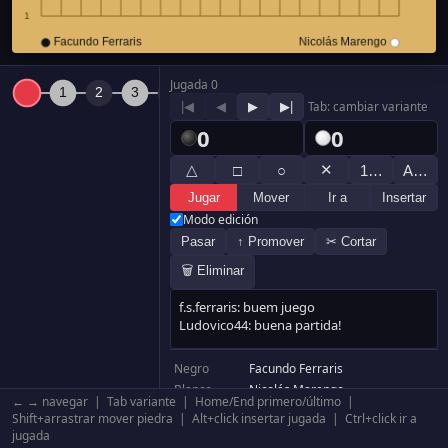
Jugada 0
|◀
◀
▶
▶|
Tab: cambiar variante
0
0
△
✕
□
○
1…
A…
Jugar
Mover
Ir a
Insertar
Modo edición
Pasar
↑ Promover
✂ Cortar
🗑 Eliminar
Negro
Facundo Ferraris
Blanco
Nicolás Marengo
← → navegar | Tab variante | Home/End primero/último |
Resultado
Blanco +9.5
Shift+arrastrar mover piedra | Alt+click insertar jugada | Ctrl+click ir a
Komi
0.5
jugada