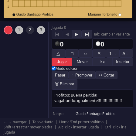
Jugada 0
|◀
◀
▶
▶|
Tab: cambiar variante
0
0
△
✕
□
○
1…
A…
Jugar
Mover
Ir a
Insertar
Modo edición
Pasar
↑ Promover
✂ Cortar
🗑 Eliminar
Negro
Guido Santiago Profitos
Blanco
Mariano Tortoriello
← → navegar | Tab variante | Home/End primero/último |
Resultado
Negro +9.5
Shift+arrastrar mover piedra | Alt+click insertar jugada | Ctrl+click ir a
jugada
Komi
0.5