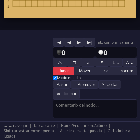
|◀
◀
▶
▶|
Tab: cambiar variante
0
0
△
✕
□
○
1…
A…
Jugar
Mover
Ir a
Insertar
Modo edición
Pasar
↑ Promover
✂ Cortar
🗑 Eliminar
← → navegar | Tab variante | Home/End primero/último |
Shift+arrastrar mover piedra | Alt+click insertar jugada | Ctrl+click ir a
jugada