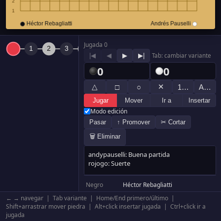
Jugada 0
|◀
◀
▶
▶|
Tab: cambiar variante
0
0
△
✕
□
○
1…
A…
Jugar
Mover
Ir a
Insertar
Modo edición
Pasar
↑ Promover
✂ Cortar
🗑 Eliminar
Negro
Héctor Rebagliatti
Blanco
Andrés Pauselli
← → navegar | Tab variante | Home/End primero/último |
Resultado
Blanco +0.5
Shift+arrastrar mover piedra | Alt+click insertar jugada | Ctrl+click ir a
jugada
Komi
6.5