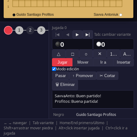
Jugada 0
|◀
◀
▶
▶|
Tab: cambiar variante
0
0
△
✕
□
○
1…
A…
Jugar
Mover
Ir a
Insertar
Modo edición
Pasar
↑ Promover
✂ Cortar
🗑 Eliminar
Negro
Guido Santiago Profitos
Blanco
Savva Antoniuk
← → navegar | Tab variante | Home/End primero/último |
Resultado
Blanco +4.5
Shift+arrastrar mover piedra | Alt+click insertar jugada | Ctrl+click ir a
jugada
Komi
0.5