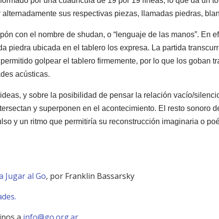
nformado por una cuadrícula de 19 por 19 líneas, lo que da un t
r alternadamente sus respectivas piezas, llamadas piedras, bla
pón con el nombre de shudan, o “lenguaje de las manos”. En ef
 piedra ubicada en el tablero los expresa. La partida transcurre 
 permitido golpear el tablero firmemente, por lo que los goban t
des acústicas.
 ideas, y sobre la posibilidad de pensar la relación vacío/silen
tersectan y superponen en el acontecimiento. El resto sonoro d
pulso y un ritmo que permitiría su reconstrucción imaginaria o p
a Jugar al Go
, por Franklin Bassarsky
ades.
binos a
info@go.org.ar
.