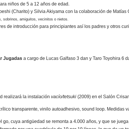
para niños de
5 a
12 años de edad.
eshi (Charito) y Silvia Akiyama con la colaboración de Matías 
, sobrinos, amiguitos, vecinitos o nietos.
es de introducción para principiantes así los padres y otros cur
ar Jugadas
a cargo de Lucas Galfaso 3 dan y Taro Toyohira 6 d
d realizará la instalación
vacío/tetsuki
(2009) en el Salón Crisa
crílico transparente, vinilo autoadhesivo, sound loop. Medidas v
 del go, cuya antigüedad se remonta a 4.000 años, y que se jue