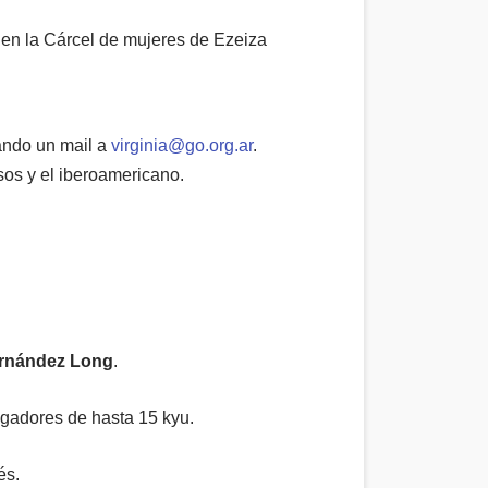
o en
la Cárcel
de mujeres de Ezeiza
ando un mail a
virginia@go.org.ar
.
sos y el iberoamericano.
ernández Long
.
ugadores de hasta 15 kyu.
és
.