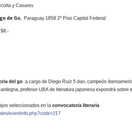
lcorta y Casares
ego de Go
,
Paraguay 1858 2º Piso Capital Federal
 $8.-
oria del go
a cargo de Diego Ruiz 5 dan, campeón iberoameri
Sardegna, profesor UBA de literatura japonesa expondrá sobre e
abajos seleccionados en la
convocatoria literaria
dades/eventinfo.php?code=217