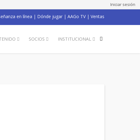
Iniciar sesión
eñanza en línea
|
Dónde jugar
|
AAGo TV
|
Ventas
TENIDO
SOCIOS
INSTITUCIONAL