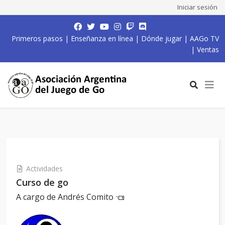
Iniciar sesión
Primeros pasos
|
Enseñanza en línea
|
Dónde jugar
|
AAGo TV
|
Ventas
Actividades
Curso de go
A cargo de Andrés Comito