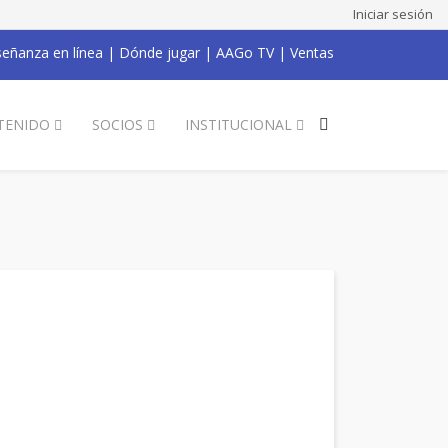
Iniciar sesión
eñanza en línea
|
Dónde jugar
|
AAGo TV
|
Ventas
TENIDO
SOCIOS
INSTITUCIONAL