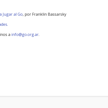
a Jugar al Go
, por Franklin Bassarsky
ades.
binos a
info@go.org.ar
.