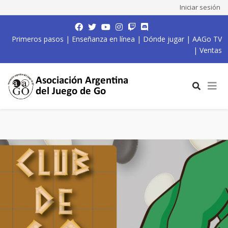
Iniciar sesión
Primeros pasos
|
Enseñanza en línea
|
Dónde jugar
|
AAGo TV
|
Ventas