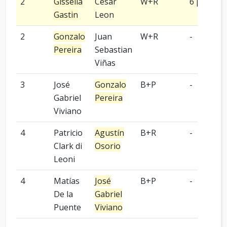
2
Gissella
Cesar
W+R
6 piedras
Gastin
Leon
2
Gonzalo
Juan
W+R
-
Pereira
Sebastian
Viñas
3
José
Gonzalo
B+P
-
Gabriel
Pereira
Viviano
4
Patricio
Agustín
B+R
-
Clark di
Osorio
Leoni
4
Matías
José
B+P
-
De la
Gabriel
Puente
Viviano