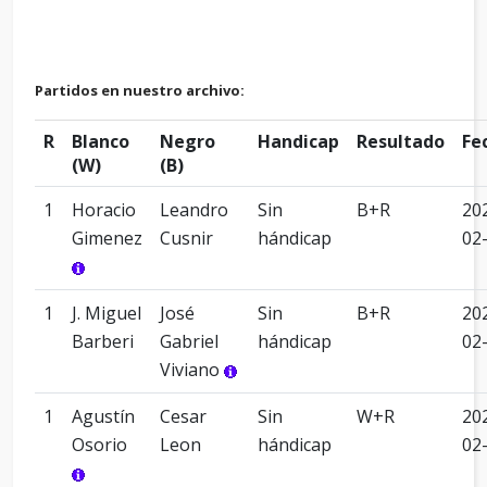
Partidos en nuestro archivo:
R
Blanco
Negro
Handicap
Resultado
Fe
(W)
(B)
1
Horacio
Leandro
Sin
B+R
20
Gimenez
Cusnir
hándicap
02
1
J. Miguel
José
Sin
B+R
20
Barberi
Gabriel
hándicap
02
Viviano
1
Agustín
Cesar
Sin
W+R
20
Osorio
Leon
hándicap
02