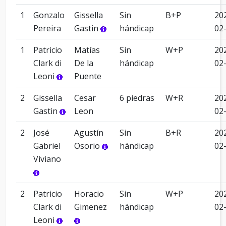
1
Gonzalo
Gissella
Sin
B+P
20
Pereira
Gastin
hándicap
02
1
Patricio
Matías
Sin
W+P
20
Clark di
De la
hándicap
02
Leoni
Puente
2
Gissella
Cesar
6 piedras
W+R
20
Gastin
Leon
02
2
José
Agustín
Sin
B+R
20
Gabriel
Osorio
hándicap
02
Viviano
2
Patricio
Horacio
Sin
W+P
20
Clark di
Gimenez
hándicap
02
Leoni