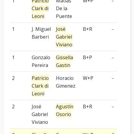
1
Patricio
Matías
W+P
-
Clark di
De la
Leoni
Puente
1
J. Miguel
José
B+R
-
Barberi
Gabriel
Viviano
1
Gonzalo
Gissella
B+P
-
Pereira
Gastin
2
Patricio
Horacio
W+P
-
Clark di
Gimenez
Leoni
2
José
Agustín
B+R
-
Gabriel
Osorio
Viviano