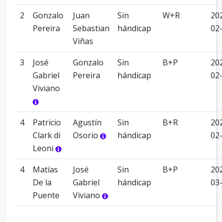
2
Gonzalo
Juan
Sin
W+R
20
Pereira
Sebastian
hándicap
02
Viñas
3
José
Gonzalo
Sin
B+P
20
Gabriel
Pereira
hándicap
02
Viviano
4
Patricio
Agustín
Sin
B+R
20
Clark di
Osorio
hándicap
02
Leoni
4
Matías
José
Sin
B+P
20
De la
Gabriel
hándicap
03
Puente
Viviano