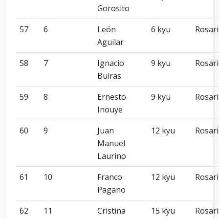
Gorosito
57
6
León
6 kyu
Rosar
Aguilar
58
7
Ignacio
9 kyu
Rosar
Buiras
59
8
Ernesto
9 kyu
Rosar
Inouye
60
9
Juan
12 kyu
Rosar
Manuel
Laurino
61
10
Franco
12 kyu
Rosar
Pagano
62
11
Cristina
15 kyu
Rosar