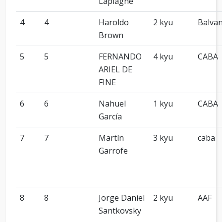
Laplagne
4
4
Haroldo
2 kyu
Balva
Brown
5
5
FERNANDO
4 kyu
CABA
ARIEL DE
FINE
6
6
Nahuel
1 kyu
CABA
García
7
7
Martín
3 kyu
caba
Garrofe
8
8
Jorge Daniel
2 kyu
AAF
Santkovsky