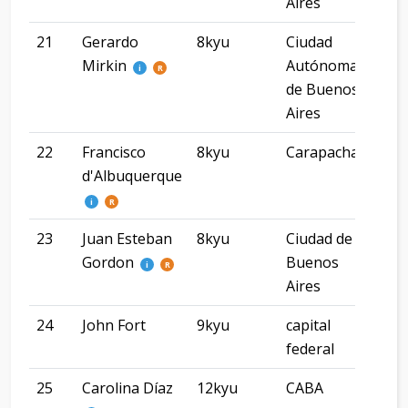
Aires
21
Gerardo
8kyu
Ciudad
Mirkin
Autónoma
i
R
de Buenos
Aires
22
Francisco
8kyu
Carapachay
Bue
d'Albuquerque
Air
i
R
23
Juan Esteban
8kyu
Ciudad de
Ciu
Gordon
Buenos
Bue
i
R
Aires
Air
24
John Fort
9kyu
capital
bue
federal
aire
25
Carolina Díaz
12kyu
CABA