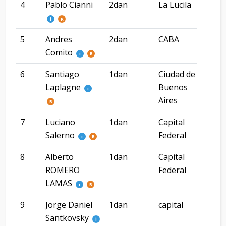
4
Pablo Cianni
2dan
La Lucila
Bue
Air
i
R
5
Andres
2dan
CABA
Comito
i
R
6
Santiago
1dan
Ciudad de
Laplagne
Buenos
i
Aires
R
7
Luciano
1dan
Capital
CA
Salerno
Federal
i
R
8
Alberto
1dan
Capital
ROMERO
Federal
LAMAS
i
R
9
Jorge Daniel
1dan
capital
Santkovsky
i