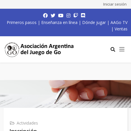
Iniciar sesión
Primeros pasos
|
Enseñanza en línea
|
Dónde jugar
|
AAGo TV
|
Ventas
Actividades