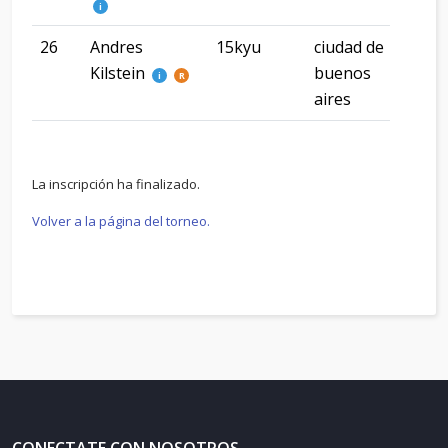
i
26
Andres
15kyu
ciudad de
ciu
Kilstein
buenos
bue
i
R
aires
aire
La inscripción ha finalizado.
Volver a la página del torneo.