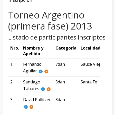
Inscripción
Torneo Argentino
(primera fase) 2013
Listado de participantes inscriptos
Nro.
Nombre y
Categoría
Localidad
Pro
Apellido
1
Fernando
7dan
Sauce Viejo
San
Aguilar
i
R
2
Santiago
3dan
Santa Fe
San
Tabares
i
R
3
David Pollitzer
3dan
CA
i
R