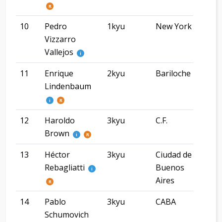
R
10
Pedro
1kyu
New York
New
Vizzarro
Vallejos
i
11
Enrique
2kyu
Bariloche
Río
Lindenbaum
Neg
i
R
12
Haroldo
3kyu
C.F.
Brown
i
R
13
Héctor
3kyu
Ciudad de
Ciu
Rebagliatti
Buenos
Bue
i
Aires
Air
R
14
Pablo
3kyu
CABA
Schumovich