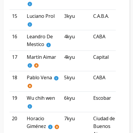
i
15
Luciano Prol
3kyu
C.A.B.A.
Bue
Air
i
16
Leandro De
4kyu
CABA
bsa
Mestico
i
17
Martín Aimar
4kyu
Capital
-
i
R
18
Pablo Vena
5kyu
CABA
i
R
19
Wu chih wen
6kyu
Escobar
Bue
aire
i
20
Horacio
7kyu
Ciudad de
CA
Giménez
Buenos
i
R