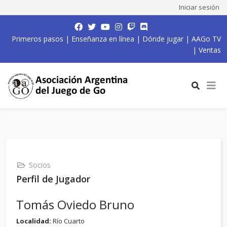
Iniciar sesión
Primeros pasos
|
Enseñanza en línea
|
Dónde jugar
|
AAGo TV
|
Ventas
Socios
Perfil de Jugador
Tomás Oviedo Bruno
Localidad:
Río Cuarto