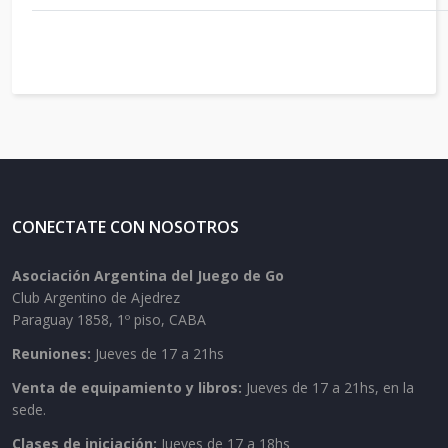
CONECTATE CON NOSOTROS
Asociación Argentina del Juego de Go
Club Argentino de Ajedrez
Paraguay 1858, 1º piso, CABA
Reuniones:
Jueves de 17 a 21hs
Venta de equipamiento y libros:
Jueves de 17 a 21hs, en la
sede.
Clases de iniciación:
Jueves de 17 a 18hs