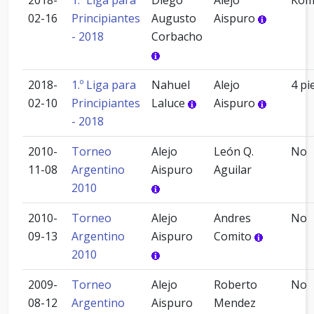
2018-
1.º Liga para
Diego
Alejo
Komi
02-16
Principiantes
Augusto
Aispuro
- 2018
Corbacho
2018-
1.º Liga para
Nahuel
Alejo
4 pi
02-10
Principiantes
Laluce
Aispuro
- 2018
2010-
Torneo
Alejo
León Q.
No
11-08
Argentino
Aispuro
Aguilar
2010
2010-
Torneo
Alejo
Andres
No
09-13
Argentino
Aispuro
Comito
2010
2009-
Torneo
Alejo
Roberto
No
08-12
Argentino
Aispuro
Mendez