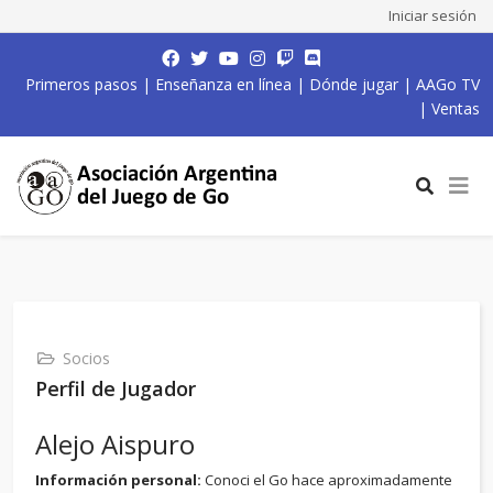
Iniciar sesión
Primeros pasos
|
Enseñanza en línea
|
Dónde jugar
|
AAGo TV
|
Ventas
Socios
Perfil de Jugador
Alejo Aispuro
Información personal:
Conoci el Go hace aproximadamente