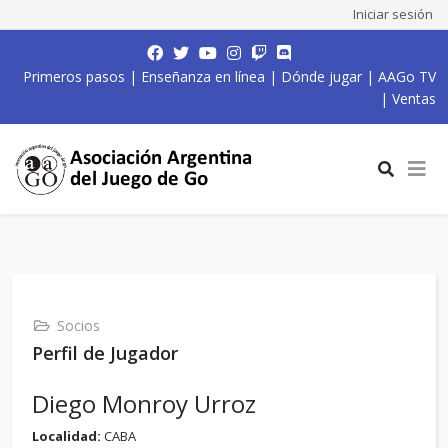
Iniciar sesión
Primeros pasos
|
Enseñanza en línea
|
Dónde jugar
|
AAGo TV
|
Ventas
Socios
Perfil de Jugador
Diego Monroy Urroz
Localidad:
CABA