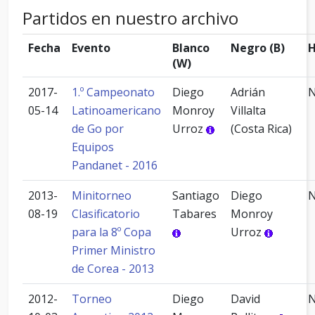
Partidos en nuestro archivo
Fecha
Evento
Blanco
Negro (B)
H
(W)
2017-
1.º Campeonato
Diego
Adrián
05-14
Latinoamericano
Monroy
Villalta
de Go por
Urroz
(Costa Rica)
Equipos
Pandanet - 2016
2013-
Minitorneo
Santiago
Diego
08-19
Clasificatorio
Tabares
Monroy
para la 8º Copa
Urroz
Primer Ministro
de Corea - 2013
2012-
Torneo
Diego
David