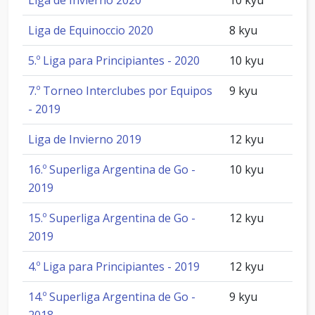
Liga de Invierno 2020
10 kyu
Liga de Equinoccio 2020
8 kyu
5.º Liga para Principiantes - 2020
10 kyu
7.º Torneo Interclubes por Equipos
9 kyu
- 2019
Liga de Invierno 2019
12 kyu
16.º Superliga Argentina de Go -
10 kyu
2019
15.º Superliga Argentina de Go -
12 kyu
2019
4.º Liga para Principiantes - 2019
12 kyu
14.º Superliga Argentina de Go -
9 kyu