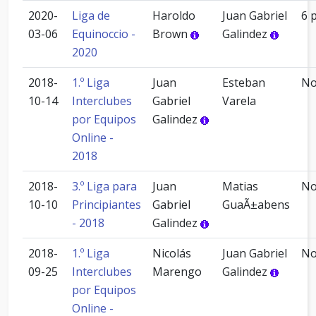
2020-
Liga de
Haroldo
Juan Gabriel
6 
03-06
Equinoccio -
Brown
Galindez
2020
2018-
1.º Liga
Juan
Esteban
N
10-14
Interclubes
Gabriel
Varela
por Equipos
Galindez
Online -
2018
2018-
3.º Liga para
Juan
Matias
N
10-10
Principiantes
Gabriel
GuaÃ±abens
- 2018
Galindez
2018-
1.º Liga
Nicolás
Juan Gabriel
N
09-25
Interclubes
Marengo
Galindez
por Equipos
Online -