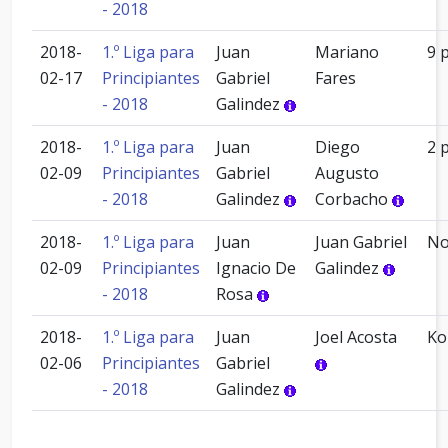
- 2018
2018-
1.º Liga para
Juan
Mariano
9 
02-17
Principiantes
Gabriel
Fares
- 2018
Galindez
2018-
1.º Liga para
Juan
Diego
2 
02-09
Principiantes
Gabriel
Augusto
- 2018
Galindez
Corbacho
2018-
1.º Liga para
Juan
Juan Gabriel
N
02-09
Principiantes
Ignacio De
Galindez
- 2018
Rosa
2018-
1.º Liga para
Juan
Joel Acosta
Ko
02-06
Principiantes
Gabriel
- 2018
Galindez