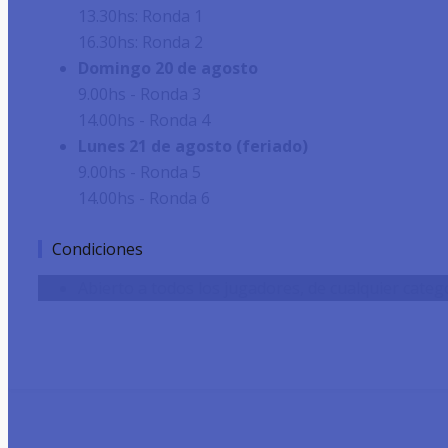
13.30hs: Ronda 1
16.30hs: Ronda 2
Domingo 20 de agosto
9.00hs - Ronda 3
14.00hs - Ronda 4
Lunes 21 de agosto (feriado)
9.00hs - Ronda 5
14.00hs - Ronda 6
Condiciones
Abierto a todos los jugadores, de cualquier catego