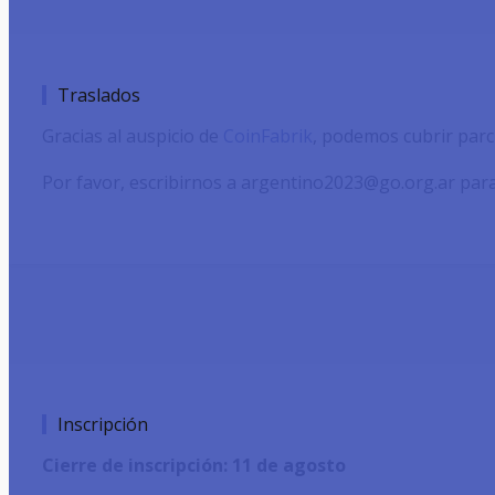
Traslados
Gracias al auspicio de
CoinFabrik
, podemos cubrir parc
Por favor, escribirnos a argentino2023@go.org.ar para
Inscripción
Cierre de inscripción: 11 de agosto