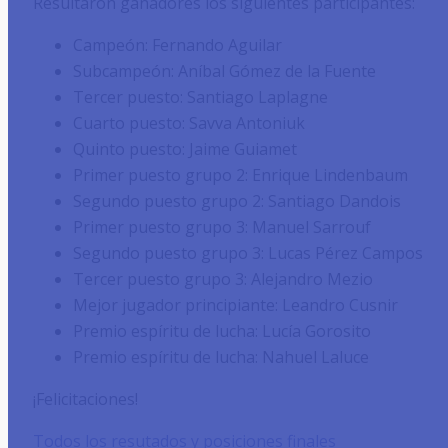
Resultaron ganadores los siguientes participantes:
Campeón: Fernando Aguilar
Subcampeón: Aníbal Gómez de la Fuente
Tercer puesto: Santiago Laplagne
Cuarto puesto: Savva Antoniuk
Quinto puesto: Jaime Guiamet
Primer puesto grupo 2: Enrique Lindenbaum
Segundo puesto grupo 2: Santiago Dandois
Primer puesto grupo 3: Manuel Sarrouf
Segundo puesto grupo 3: Lucas Pérez Campos
Tercer puesto grupo 3: Alejandro Mezio
Mejor jugador principiante: Leandro Cusnir
Premio espíritu de lucha: Lucía Gorosito
Premio espíritu de lucha: Nahuel Laluce
¡Felicitaciones!
Todos los resutados y posiciones finales