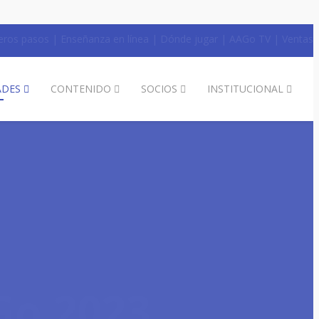
eros pasos
|
Enseñanza en línea
|
Dónde jugar
|
AAGo TV
|
Ventas
ADES
CONTENIDO
SOCIOS
INSTITUCIONAL
Go 2023