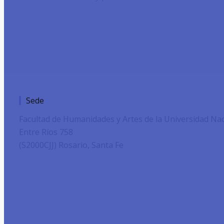
Sede
Facultad de Humanidades y Artes de la Universidad Nac
Entre Ríos 758
(S2000CJJ) Rosario, Santa Fe