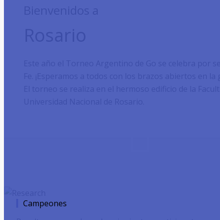
Bienvenidos a
Rosario
Este año el Torneo Argentino de Go se celebra por se
Fe. ¡Esperamos a todos con los brazos abiertos en la 
El torneo se realiza en el hermoso edificio de la Facu
Universidad Nacional de Rosario.
Campeones