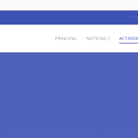
Prim
PRINCIPAL
NOTICIAS
ACTIVID
19 al 21 de agosto - Rosario, Santa Fe
 Argentino de 