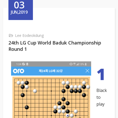
03
JUN,2019
Lee Eodeokdung
24th LG Cup World Baduk Championship
Round 1
1
Black
to
play