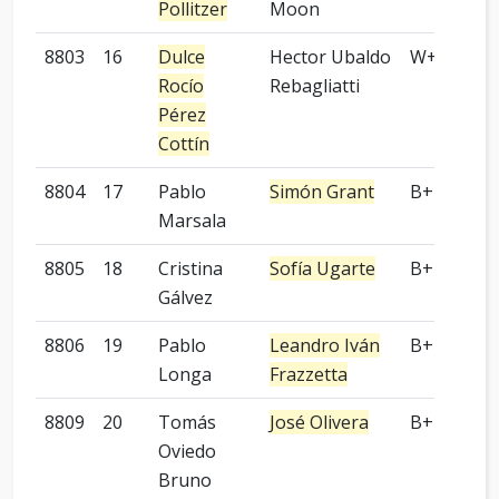
Pollitzer
Moon
8803
16
Dulce
Hector Ubaldo
W+P
Rocío
Rebagliatti
Pérez
Cottín
8804
17
Pablo
Simón Grant
B+P
Marsala
8805
18
Cristina
Sofía Ugarte
B+P
Gálvez
8806
19
Pablo
Leandro Iván
B+R
Longa
Frazzetta
8809
20
Tomás
José Olivera
B+P
Oviedo
Bruno