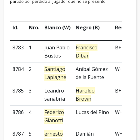
partido por perdido al jugador que no se presentó.
Id.
Nro.
Blanco (W)
Negro (B)
Resultad
8783
1
Juan Pablo
Francisco
B+P
Bustos
Dibar
8784
2
Santiago
Aníbal Gómez
W+R
Laplagne
de la Fuente
8785
3
Leandro
Haroldo
B+T
sanabria
Brown
8786
4
Federico
Lucas del Pino
W+R
Gianotti
8787
5
ernesto
Damián
W+P