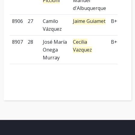
Piccioni
Manuel
d'Albuquerque
8906
27
Camilo
Jaime Guiamet
B+P
Vázquez
8907
28
José María
Cecilia
B+P
Onega
Vazquez
Murray