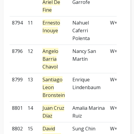
Ariel De
Garrofe
Fine
8794
11
Ernesto
Nahuel
W+T
Inouye
Caferri
Polenta
8796
12
Angelo
Nancy San
W+R
Barria
Martín
Chavol
8799
13
Santiago
Enrique
W+P
Leon
Lindenbaum
Bronstein
8801
14
Juan Cruz
Amalia Marina
W+P
Díaz
Ruiz
8802
15
David
Sung Chin
W+P