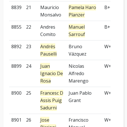
8839
21
Mauricio
Pamela Haro
B+P
Monsalvo
Planzer
8855
22
Andres
Manuel
B+P
Comito
Sarrouf
8892
23
Andrés
Bruno
W+N
Pauselli
Vázquez
8899
24
Juan
Nicolas
W+R
Ignacio De
Alfredo
Rosa
Marengo
8900
25
Francesc D
Juan Pablo
W+R
Assis Puig
Grant
Sadurni
8901
26
Jose
Francisco
W+P