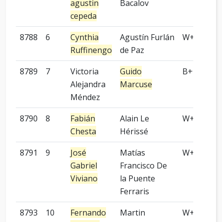
agustin
Bacalov
cepeda
8788
6
Cynthia
Agustín Furlán
W+P
Ruffinengo
de Paz
8789
7
Victoria
Guido
B+P
Alejandra
Marcuse
Méndez
8790
8
Fabián
Alain Le
W+R
Chesta
Hérissé
8791
9
José
Matías
W+P
Gabriel
Francisco De
Viviano
la Puente
Ferraris
8793
10
Fernando
Martin
W+R