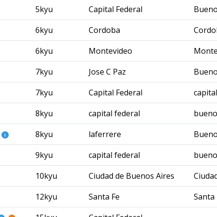
5kyu
Capital Federal
Bueno
6kyu
Cordoba
Cordo
6kyu
Montevideo
Monte
7kyu
Jose C Paz
Bueno
7kyu
Capital Federal
capita
8kyu
capital federal
bueno
8kyu
laferrere
Bueno
i
9kyu
capital federal
bueno
10kyu
Ciudad de Buenos Aires
Ciuda
12kyu
Santa Fe
Santa 