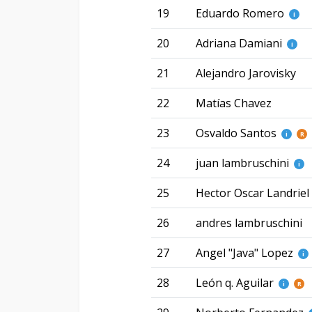
19
Eduardo Romero
i
20
Adriana Damiani
i
21
Alejandro Jarovisky
22
Matías Chavez
23
Osvaldo Santos
i
R
24
juan lambruschini
i
25
Hector Oscar Landriel
26
andres lambruschini
27
Angel "Java" Lopez
i
28
León q. Aguilar
i
R