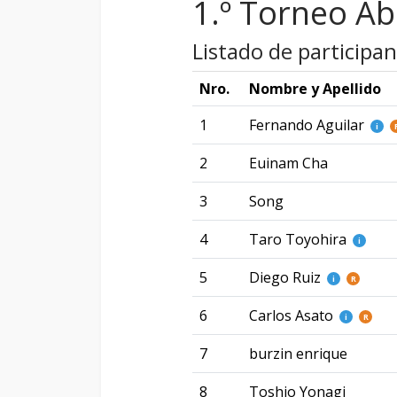
1.º Torneo Ab
Listado de participan
Nro.
Nombre y Apellido
1
Fernando Aguilar
i
2
Euinam Cha
3
Song
4
Taro Toyohira
i
5
Diego Ruiz
i
R
6
Carlos Asato
i
R
7
burzin enrique
8
Toshio Yonagi