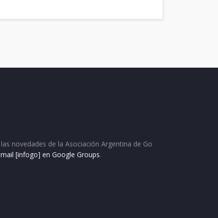
as las novedades de la Asociación Argentina de Go
e mail [infogo] en Google Groups
.