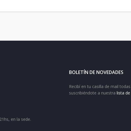
BOLETÍN DE NOVEDADES
Recibí en tu casilla de mail tod
suscribiéndote a nuestra
lista d
21hs, en la sede.