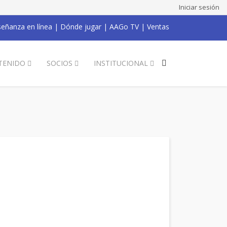
Iniciar sesión
eñanza en línea
|
Dónde jugar
|
AAGo TV
|
Ventas
TENIDO
SOCIOS
INSTITUCIONAL