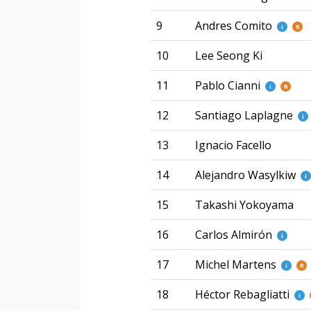
9
Andres Comito
i
R
10
Lee Seong Ki
11
Pablo Cianni
i
R
12
Santiago Laplagne
i
13
Ignacio Facello
14
Alejandro Wasylkiw
i
15
Takashi Yokoyama
16
Carlos Almirón
i
17
Michel Martens
i
R
18
Héctor Rebagliatti
i