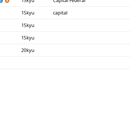
15kyu
Capital Federal
i
R
15kyu
capital
15kyu
15kyu
20kyu