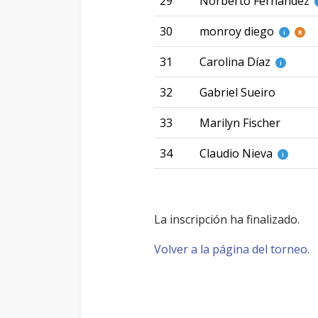
29
Norberto Fernandez
30
monroy diego
i
R
31
Carolina Díaz
i
32
Gabriel Sueiro
33
Marilyn Fischer
34
Claudio Nieva
i
La inscripción ha finalizado.
Volver a la página del torneo.