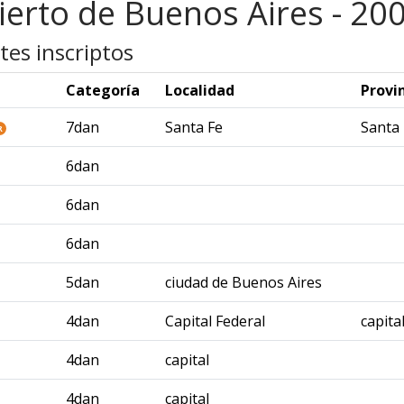
ierto de Buenos Aires - 20
tes inscriptos
Categoría
Localidad
Provi
7dan
Santa Fe
Santa 
R
6dan
6dan
6dan
5dan
ciudad de Buenos Aires
4dan
Capital Federal
capita
4dan
capital
4dan
capital