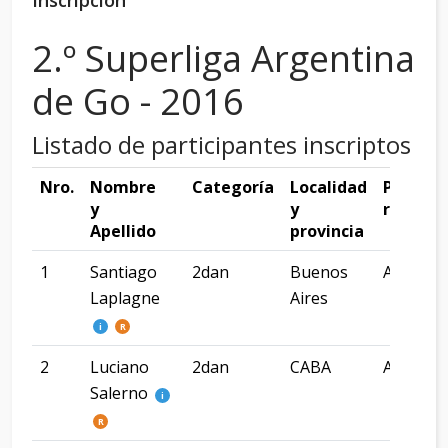
Inscripción
2.º Superliga Argentina
de Go - 2016
Listado de participantes inscriptos
Nro.
Nombre
Categoría
Localidad
País de
y
y
residen
Apellido
provincia
1
Santiago
2dan
Buenos
Argenti
Laplagne
Aires
i
R
2
Luciano
2dan
CABA
Argenti
Salerno
i
R