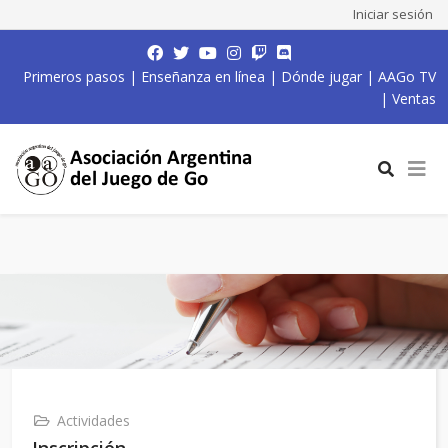
Iniciar sesión
Primeros pasos
|
Enseñanza en línea
|
Dónde jugar
|
AAGo TV
|
Ventas
Actividades