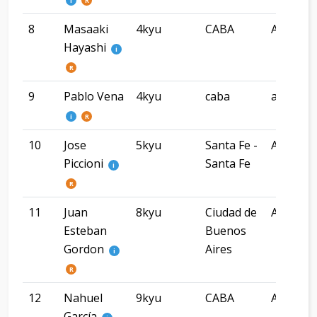
i
R
8
Masaaki
4kyu
CABA
Argenti
Hayashi
i
R
9
Pablo Vena
4kyu
caba
argenti
i
R
10
Jose
5kyu
Santa Fe -
Argenti
Piccioni
Santa Fe
i
R
11
Juan
8kyu
Ciudad de
Argenti
Esteban
Buenos
Gordon
Aires
i
R
12
Nahuel
9kyu
CABA
Argenti
García