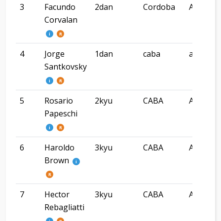
3
Facundo
2dan
Cordoba
Argenti
Corvalan
i
R
4
Jorge
1dan
caba
argenti
Santkovsky
i
R
5
Rosario
2kyu
CABA
Argenti
Papeschi
i
R
6
Haroldo
3kyu
CABA
Argenti
Brown
i
R
7
Hector
3kyu
CABA
Argenti
Rebagliatti