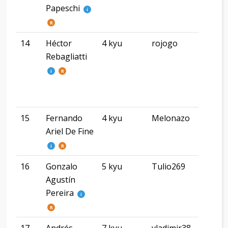
Papeschi
JAR
i
R
14
Héctor
4 kyu
rojogo
Caba
Rebagliatti
i
R
15
Fernando
4 kyu
Melonazo
CA
Ariel De Fine
i
R
16
Gonzalo
5 kyu
Tulio269
Com
Agustín
Riv
Pereira
i
R