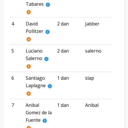
Tabares
Viej
i
R
4
David
2 dan
Jabber
Pollitzer
i
R
5
Luciano
2 dan
salerno
CA
Salerno
i
R
6
Santiago
1 dan
slap
CA
Laplagne
i
R
7
Anibal
1 dan
Anibal
Van
Gomez de la
Fuente
i