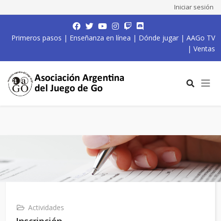
Iniciar sesión
Primeros pasos
|
Enseñanza en línea
|
Dónde jugar
|
AAGo TV
|
Ventas
Actividades