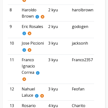
R
8
Haroldo
2 kyu
harolbrown
CA
Brown
i
R
9
Eric Rosales
2 kyu
godogen
CA
i
R
10
Jose Piccioni
3 kyu
jacksonh
El 
i
R
11
Franco
3 kyu
Franco2357
com
Ignacio
riva
Correa
i
R
12
Nahuel
3 kyu
Feofan
Ros
Laluce
i
R
13
Rosario
4 kyu
Charito
CI