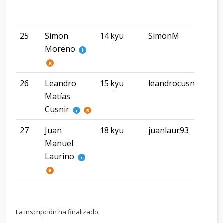
25
Simon
14 kyu
SimonM
Pue
Moreno
Mad
i
R
26
Leandro
15 kyu
leandrocusnir
CA
Matías
Cusnir
i
R
27
Juan
18 kyu
juanlaur93
Ros
Manuel
Laurino
i
R
La inscripción ha finalizado.