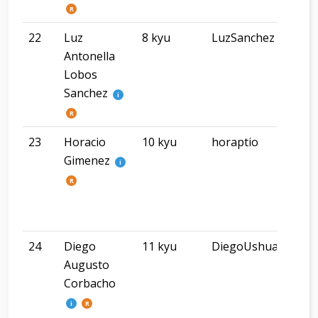
R
22
Luz
8 kyu
LuzSanchez
Com
Antonella
Riv
Lobos
Sanchez
i
R
23
Horacio
10 kyu
horaptio
Ciu
Gimenez
Aut
i
De
R
Bue
Air
24
Diego
11 kyu
DiegoUshua
Ush
Augusto
Corbacho
i
R