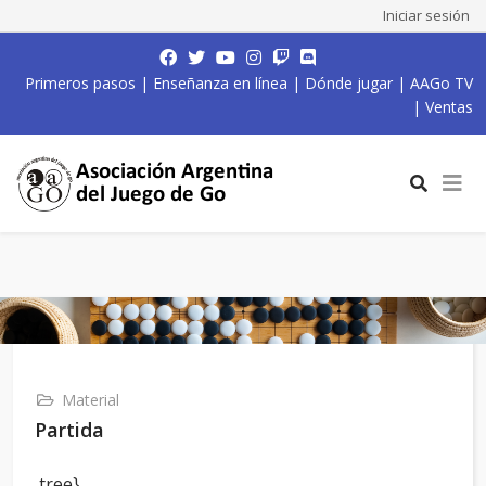
Iniciar sesión
Primeros pasos
|
Enseñanza en línea
|
Dónde jugar
|
AAGo TV
|
Ventas
Material
Partida
,tree}