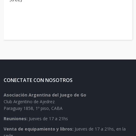
CONECTATE CON NOSOTROS
Asociación Argentina del Juego de Go
Club Argentino de Ajedrez
Paraguay 1858, 1º piso, CABA
Reuniones:
Jueves de 17 a 21hs
Venta de equipamiento y libros:
Jueves de 17 a 21hs, en la
sede.