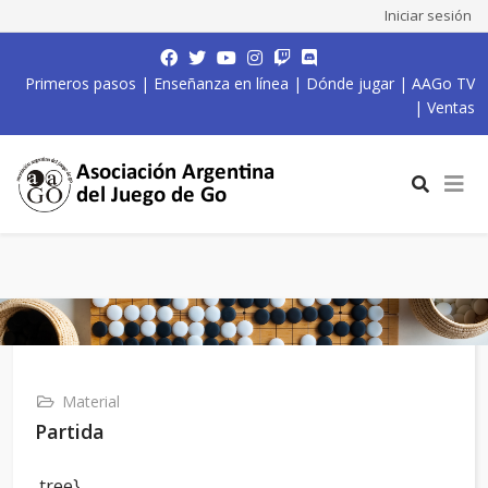
Iniciar sesión
Primeros pasos
|
Enseñanza en línea
|
Dónde jugar
|
AAGo TV
|
Ventas
Material
Partida
,tree}