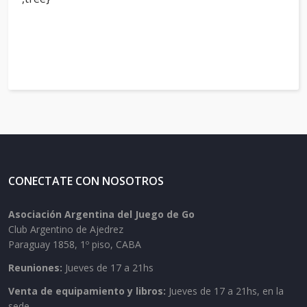
CONECTATE CON NOSOTROS
Asociación Argentina del Juego de Go
Club Argentino de Ajedrez
Paraguay 1858, 1º piso, CABA
Reuniones:
Jueves de 17 a 21hs
Venta de equipamiento y libros:
Jueves de 17 a 21hs, en la
sede.