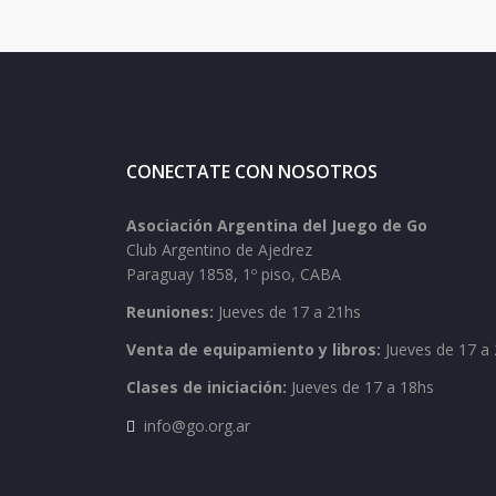
CONECTATE CON NOSOTROS
Asociación Argentina del Juego de Go
Club Argentino de Ajedrez
Paraguay 1858, 1º piso, CABA
Reuniones:
Jueves de 17 a 21hs
Venta de equipamiento y libros:
Jueves de 17 a 
Clases de iniciación:
Jueves de 17 a 18hs
info@go.org.ar