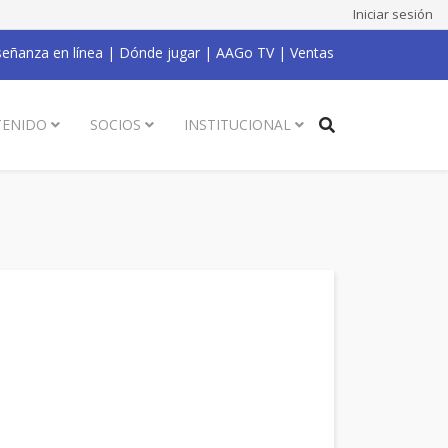
Iniciar sesión
eñanza en línea
|
Dónde jugar
|
AAGo TV
|
Ventas
ENIDO
SOCIOS
INSTITUCIONAL