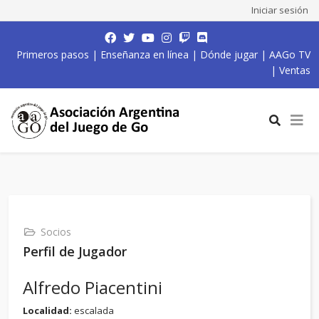
Iniciar sesión
Primeros pasos
|
Enseñanza en línea
|
Dónde jugar
|
AAGo TV
|
Ventas
Socios
Perfil de Jugador
Alfredo Piacentini
Localidad:
escalada