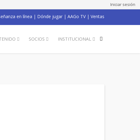
Iniciar sesión
eñanza en línea
|
Dónde jugar
|
AAGo TV
|
Ventas
TENIDO
SOCIOS
INSTITUCIONAL