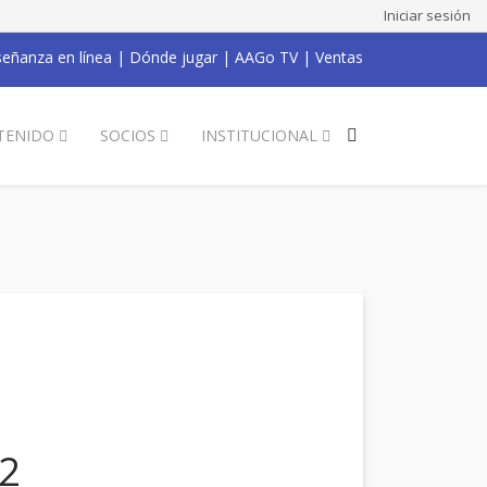
Iniciar sesión
eñanza en línea
|
Dónde jugar
|
AAGo TV
|
Ventas
TENIDO
SOCIOS
INSTITUCIONAL
22