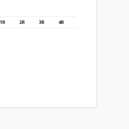
1R
2R
3R
4R