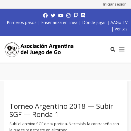
Iniciar sesión
Primeros pasos
|
Enseñanza en línea
|
Dónde jugar
|
AAGo TV
|
Ventas
Torneo Argentino 2018 — Subir
SGF — Ronda 1
Subí el archivo SGF de tu partida. Necesitás la contraseña con
la que te registraste en el torneo.