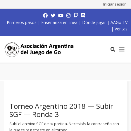
Iniciar sesión
Primeros pasos
|
Enseñanza en línea
|
Dónde jugar
|
AAGo TV
|
Ventas
Torneo Argentino 2018 — Subir
SGF — Ronda 3
Subí el archivo SGF de tu partida. Necesitás la contraseña con
la que te registraste en el torneo.