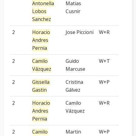
Antonella
Matias
Lobos
Cusnir
Sanchez
2
Horacio
Jose Piccioni
W+R
Kom
Andres
Pernia
2
Camilo
Guido
W+T
9 p
Vázquez
Marcuse
2
Gissella
Cristina
W+P
9 p
Gastin
Gálvez
2
Horacio
Camilo
W+R
2 p
Andres
Vázquez
Pernia
2
Camilo
Martin
W+P
9 p