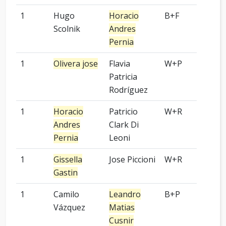
1
Hugo
Horacio
B+F
-
Scolnik
Andres
Pernia
1
Olivera jose
Flavia
W+P
-
Patricia
Rodríguez
1
Horacio
Patricio
W+R
5 p
Andres
Clark Di
Pernia
Leoni
1
Gissella
Jose Piccioni
W+R
Kom
Gastin
1
Camilo
Leandro
B+P
9 p
Vázquez
Matias
Cusnir