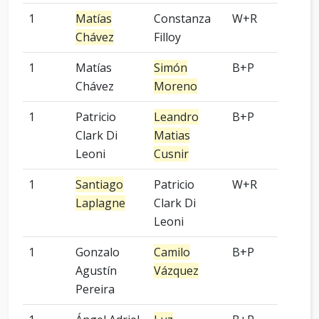
1
Matías
Constanza
W+R
9 p
Chávez
Filloy
1
Matías
Simón
B+P
9 p
Chávez
Moreno
1
Patricio
Leandro
B+P
5 p
Clark Di
Matias
Leoni
Cusnir
1
Santiago
Patricio
W+R
9 p
Laplagne
Clark Di
Leoni
1
Gonzalo
Camilo
B+P
-
Agustín
Vázquez
Pereira