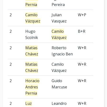
Pernia
Pereira
2
Camilo
Julian
W+P
9 p
Vázquez
Vasquez
2
Hugo
Camilo
B+R
2 p
Scolnik
Vázquez
2
Matías
Roberto
W+R
Kom
Chávez
Ignacio Ben
2
Matías
Camilo
W+R
2 p
Chávez
Vázquez
2
Horacio
Guido
W+R
-
Andres
Marcuse
Pernia
2
Luz
Leandro
W+R
3 p