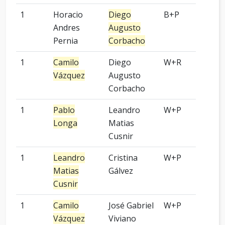
1
Horacio
Diego
B+P
9 p
Andres
Augusto
Pernia
Corbacho
1
Camilo
Diego
W+R
7 p
Vázquez
Augusto
Corbacho
1
Pablo
Leandro
W+P
6 p
Longa
Matias
Cusnir
1
Leandro
Cristina
W+P
3 p
Matias
Gálvez
Cusnir
1
Camilo
José Gabriel
W+P
4 p
Vázquez
Viviano