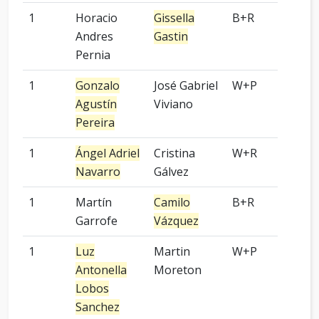
1
Horacio
Gissella
B+R
-
Andres
Gastin
Pernia
1
Gonzalo
José Gabriel
W+P
4 p
Agustín
Viviano
Pereira
1
Ángel Adriel
Cristina
W+R
9 p
Navarro
Gálvez
1
Martín
Camilo
B+R
-
Garrofe
Vázquez
1
Luz
Martin
W+P
9 p
Antonella
Moreton
Lobos
Sanchez