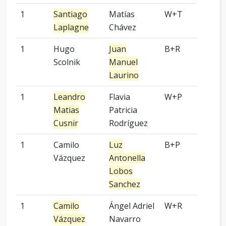
1
Santiago
Matías
W+T
2 p
Laplagne
Chávez
1
Hugo
Juan
B+R
9 p
Scolnik
Manuel
Laurino
1
Leandro
Flavia
W+P
2 p
Matias
Patricia
Cusnir
Rodríguez
1
Camilo
Luz
B+P
5 p
Vázquez
Antonella
Lobos
Sanchez
1
Camilo
Ángel Adriel
W+R
Kom
Vázquez
Navarro