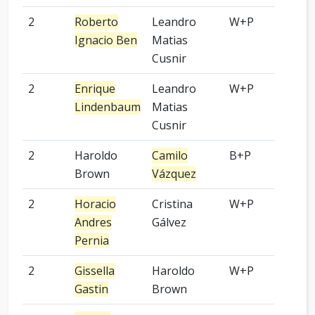
2
Roberto
Leandro
W+P
9 p
Ignacio Ben
Matias
Cusnir
2
Enrique
Leandro
W+P
6 p
Lindenbaum
Matias
Cusnir
2
Haroldo
Camilo
B+P
2 p
Brown
Vázquez
2
Horacio
Cristina
W+P
9 p
Andres
Gálvez
Pernia
2
Gissella
Haroldo
W+P
-
Gastin
Brown