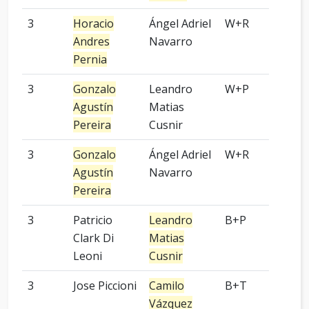
3
Horacio
Ángel Adriel
W+R
3 p
Andres
Navarro
Pernia
3
Gonzalo
Leandro
W+P
7 p
Agustín
Matias
Pereira
Cusnir
3
Gonzalo
Ángel Adriel
W+R
Kom
Agustín
Navarro
Pereira
3
Patricio
Leandro
B+P
5 p
Clark Di
Matias
Leoni
Cusnir
3
Jose Piccioni
Camilo
B+T
Kom
Vázquez