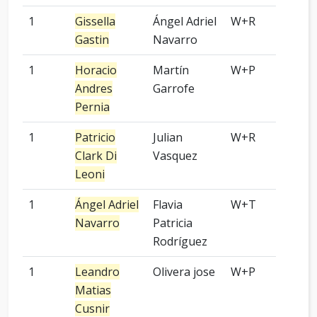
1
Gissella
Ángel Adriel
W+R
3 p
Gastin
Navarro
1
Horacio
Martín
W+P
-
Andres
Garrofe
Pernia
1
Patricio
Julian
W+R
5 p
Clark Di
Vasquez
Leoni
1
Ángel Adriel
Flavia
W+T
9 p
Navarro
Patricia
Rodríguez
1
Leandro
Olivera jose
W+P
-
Matias
Cusnir