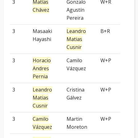
3
Matías
Gonzalo
W+R
2 p
Chávez
Agustín
Pereira
3
Masaaki
Leandro
B+R
4 p
Hayashi
Matias
Cusnir
3
Horacio
Camilo
W+P
2 p
Andres
Vázquez
Pernia
3
Leandro
Cristina
W+P
3 p
Matias
Gálvez
Cusnir
3
Camilo
Martin
W+P
9 p
Vázquez
Moreton