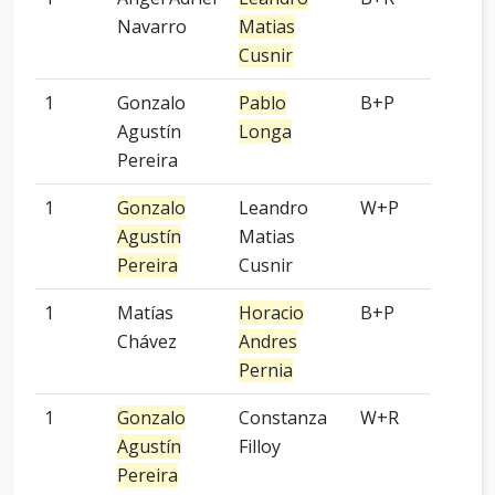
Navarro
Matias
Cusnir
1
Gonzalo
Pablo
B+P
2 p
Agustín
Longa
Pereira
1
Gonzalo
Leandro
W+P
7 p
Agustín
Matias
Pereira
Cusnir
1
Matías
Horacio
B+P
-
Chávez
Andres
Pernia
1
Gonzalo
Constanza
W+R
8 p
Agustín
Filloy
Pereira