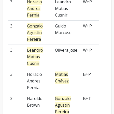
3
Horacio
Leandro
W+P
9 p
Andres
Matias
Pernia
Cusnir
3
Gonzalo
Guido
W+P
7 p
Agustín
Marcuse
Pereira
3
Leandro
Olivera jose
W+P
-
Matias
Cusnir
3
Horacio
Matías
B+P
-
Andres
Chávez
Pernia
3
Haroldo
Gonzalo
B+T
-
Brown
Agustín
Pereira