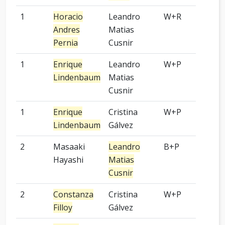
1
Horacio
Leandro
W+R
9 p
Andres
Matias
Pernia
Cusnir
1
Enrique
Leandro
W+P
6 p
Lindenbaum
Matias
Cusnir
1
Enrique
Cristina
W+P
7 p
Lindenbaum
Gálvez
2
Masaaki
Leandro
B+P
4 p
Hayashi
Matias
Cusnir
2
Constanza
Cristina
W+P
2 p
Filloy
Gálvez