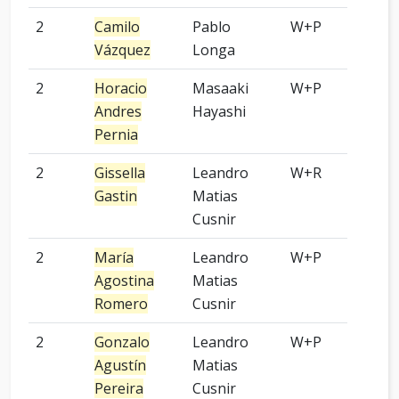
2
Camilo
Pablo
W+P
2 p
Vázquez
Longa
2
Horacio
Masaaki
W+P
5 p
Andres
Hayashi
Pernia
2
Gissella
Leandro
W+R
9 p
Gastin
Matias
Cusnir
2
María
Leandro
W+P
9 p
Agostina
Matias
Romero
Cusnir
2
Gonzalo
Leandro
W+P
7 p
Agustín
Matias
Pereira
Cusnir