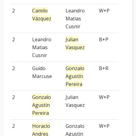
2
Camilo
Leandro
W+P
9 p
Vázquez
Matias
Cusnir
2
Leandro
Julian
B+P
-
Matias
Vasquez
Cusnir
2
Guido
Gonzalo
B+R
-
Marcuse
Agustín
Pereira
2
Gonzalo
Julian
W+P
7 p
Agustín
Vasquez
Pereira
2
Horacio
Gonzalo
W+P
2 p
Andres
Agustín