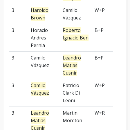
3
Haroldo
Camilo
W+P
2 p
Brown
Vázquez
3
Horacio
Roberto
B+P
Kom
Andres
Ignacio Ben
Pernia
3
Camilo
Leandro
B+P
9 p
Vázquez
Matias
Cusnir
3
Camilo
Patricio
W+P
4 p
Vázquez
Clark Di
Leoni
3
Leandro
Martin
W+R
4 p
Matias
Moreton
Cusnir