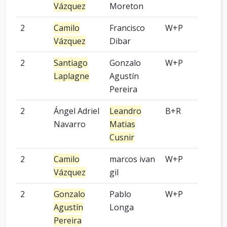
Vázquez
Moreton
2
Camilo
Francisco
W+P
3 p
Vázquez
Dibar
2
Santiago
Gonzalo
W+P
3 p
Laplagne
Agustín
Pereira
2
Ángel Adriel
Leandro
B+R
6 p
Navarro
Matias
Cusnir
2
Camilo
marcos ivan
W+P
9 p
Vázquez
gil
2
Gonzalo
Pablo
W+P
2 p
Agustín
Longa
Pereira