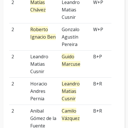
2
Matías
Leandro
W+P
9 p
Chávez
Matias
Cusnir
2
Roberto
Gonzalo
W+P
Kom
Ignacio Ben
Agustín
Pereira
2
Leandro
Guido
B+P
-
Matias
Marcuse
Cusnir
2
Horacio
Leandro
B+R
9 p
Andres
Matias
Pernia
Cusnir
2
Anibal
Camilo
B+R
3 p
Gómez de la
Vázquez
Fuente