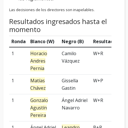
Las decisiones de los directores son inapelables.
Resultados ingresados hasta el
momento
Ronda
Blanco (W)
Negro (B)
Resultado
Ha
1
Horacio
Camilo
W+R
2 p
Andres
Vázquez
Pernia
1
Matías
Gissella
W+P
-
Chávez
Gastin
1
Gonzalo
Ángel Adriel
W+R
Kom
Agustín
Navarro
Pereira
1
Ángel Adriel
Leandro
B+R
5 p