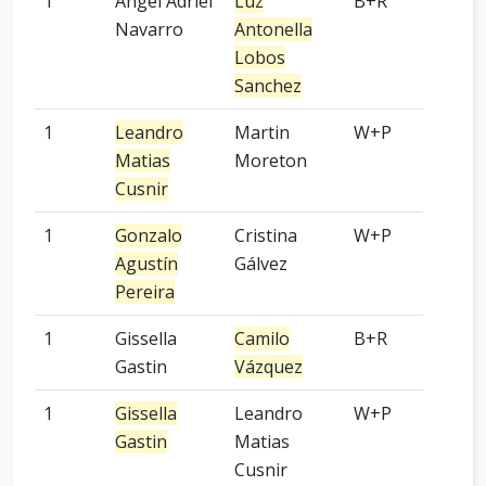
1
Ángel Adriel
Luz
B+R
4 p
Navarro
Antonella
Lobos
Sanchez
1
Leandro
Martin
W+P
4 p
Matias
Moreton
Cusnir
1
Gonzalo
Cristina
W+P
9 p
Agustín
Gálvez
Pereira
1
Gissella
Camilo
B+R
2 p
Gastin
Vázquez
1
Gissella
Leandro
W+P
9 p
Gastin
Matias
Cusnir