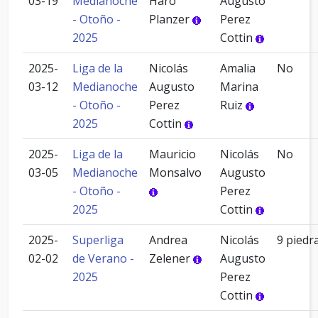
03-19
Medianoche
Haro
Augusto
- Otoño -
Planzer
Perez
2025
Cottin
2025-
Liga de la
Nicolás
Amalia
No
03-12
Medianoche
Augusto
Marina
- Otoño -
Perez
Ruiz
2025
Cottin
2025-
Liga de la
Mauricio
Nicolás
No
03-05
Medianoche
Monsalvo
Augusto
- Otoño -
Perez
2025
Cottin
2025-
Superliga
Andrea
Nicolás
9 piedr
02-02
de Verano -
Zelener
Augusto
2025
Perez
Cottin