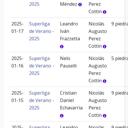
2025
Méndez
Perez
Cottin
2025-
Superliga
Leandro
Nicolás
9 piedr
01-17
de Verano -
Iván
Augusto
2025
Frazzetta
Perez
Cottin
2025-
Superliga
Nelo
Nicolás
5 piedr
01-16
de Verano -
Pauselli
Augusto
2025
Perez
Cottin
2025-
Superliga
Cristian
Nicolás
9 piedr
01-15
de Verano -
Daniel
Augusto
2025
Echavarria
Perez
Cottin
2025-
Superliga
Leandro
Nicolás
9 piedr