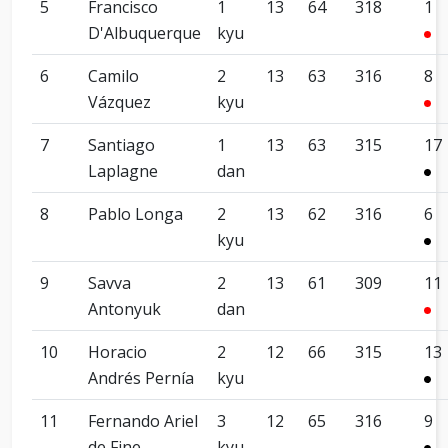
5
Francisco
1
13
64
318
1
D'Albuquerque
kyu
6
Camilo
2
13
63
316
8
Vázquez
kyu
7
Santiago
1
13
63
315
17
Laplagne
dan
8
Pablo Longa
2
13
62
316
6
kyu
9
Savva
2
13
61
309
11
Antonyuk
dan
10
Horacio
2
12
66
315
13
Andrés Pernía
kyu
11
Fernando Ariel
3
12
65
316
9
de Fine
kyu