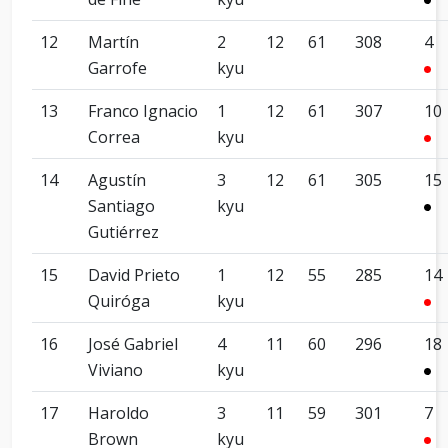
12
Martín
2
12
61
308
4
Garrofe
kyu
13
Franco Ignacio
1
12
61
307
10
Correa
kyu
14
Agustín
3
12
61
305
15
Santiago
kyu
Gutiérrez
15
David Prieto
1
12
55
285
14
Quiróga
kyu
16
José Gabriel
4
11
60
296
18
Viviano
kyu
17
Haroldo
3
11
59
301
7
Brown
kyu