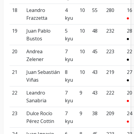
18
Leandro
4
10
55
280
16
Frazzetta
kyu
19
Juan Pablo
5
10
48
232
28
Bustos
kyu
20
Andrea
7
10
45
223
22
Zelener
kyu
21
Juan Sebastián
8
10
43
219
27
Viñas
kyu
22
Leandro
7
9
43
222
20
Sanabria
kyu
23
Dulce Rocío
7
9
38
209
24
Pérez Cottin
kyu