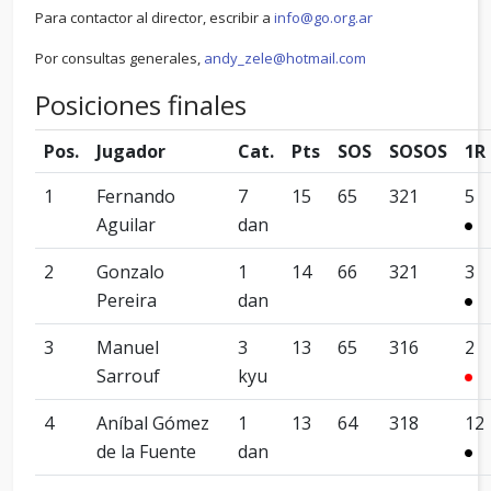
Para contactor al director, escribir a
info@go.org.ar
Por consultas generales,
andy_zele@hotmail.com
Posiciones finales
Pos.
Jugador
Cat.
Pts
SOS
SOSOS
1R
1
Fernando
7
15
65
321
5
Aguilar
dan
2
Gonzalo
1
14
66
321
3
Pereira
dan
3
Manuel
3
13
65
316
2
Sarrouf
kyu
4
Aníbal Gómez
1
13
64
318
12
de la Fuente
dan