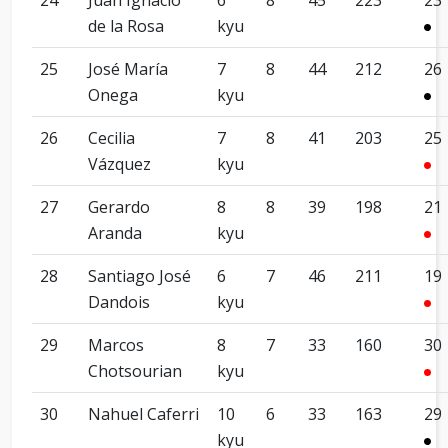
24
Juan Ignacio
6
8
45
223
23
de la Rosa
kyu
25
José María
7
8
44
212
26
Onega
kyu
26
Cecilia
7
8
41
203
25
Vázquez
kyu
27
Gerardo
8
8
39
198
21
Aranda
kyu
28
Santiago José
6
7
46
211
19
Dandois
kyu
29
Marcos
8
7
33
160
30
Chotsourian
kyu
30
Nahuel Caferri
10
6
33
163
29
kyu