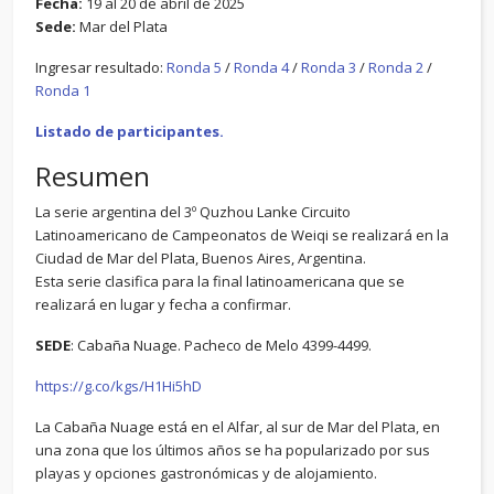
Fecha:
19 al 20 de abril de 2025
Sede:
Mar del Plata
Ingresar resultado:
Ronda 5
/
Ronda 4
/
Ronda 3
/
Ronda 2
/
Ronda 1
Listado de participantes.
Resumen
La serie argentina del 3º Quzhou Lanke Circuito
Latinoamericano de Campeonatos de Weiqi se realizará en la
Ciudad de Mar del Plata, Buenos Aires, Argentina.
Esta serie clasifica para la final latinoamericana que se
realizará en lugar y fecha a confirmar.
SEDE
: Cabaña Nuage. Pacheco de Melo 4399-4499.
https://g.co/kgs/H1Hi5hD
La Cabaña Nuage está en el Alfar, al sur de Mar del Plata, en
una zona que los últimos años se ha popularizado por sus
playas y opciones gastronómicas y de alojamiento.