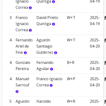
Ignacio
Quiróga
04-19
Correa
3
Franco
David Prieto
W+T
2025-
Ignacio
Quiróga
04-19
Correa
4
Fernando
Agustín
W+T
2025-
Ariel de
Santiago
04-20
Fine
Gutiérrez
4
Gonzalo
Fernando
B+R
2025-
Pereira
Aguilar
04-20
4
Manuel
Franco Ignacio
W+P
2025-
Sarrouf
Correa
04-20
5
Agustín
Haroldo
W+R
2025-