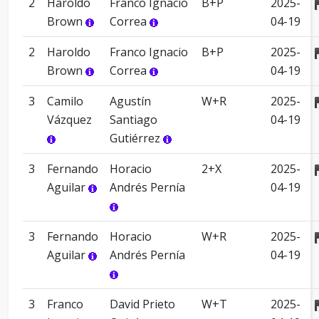
2
Haroldo
Franco Ignacio
B+P
2025-
Brown
Correa
04-19
2
Haroldo
Franco Ignacio
B+P
2025-
Brown
Correa
04-19
3
Camilo
Agustín
W+R
2025-
Vázquez
Santiago
04-19
Gutiérrez
3
Fernando
Horacio
2+X
2025-
Aguilar
Andrés Pernía
04-19
3
Fernando
Horacio
W+R
2025-
Aguilar
Andrés Pernía
04-19
3
Franco
David Prieto
W+T
2025-